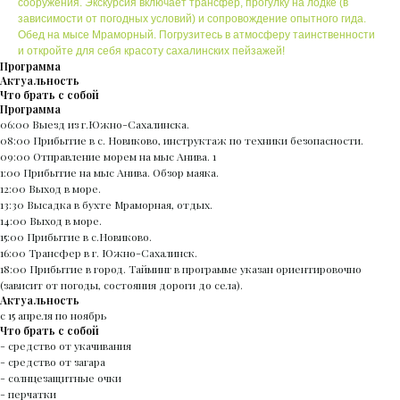
сооружения. Экскурсия включает трансфер, прогулку на лодке (в
зависимости от погодных условий) и сопровождение опытного гида.
Обед на мысе Мраморный. Погрузитесь в атмосферу таинственности
и откройте для себя красоту сахалинских пейзажей!
Программа
Актуальность
Что брать с собой
Программа
06:00 Выезд из г.Южно-Сахалинска.
08:00 Прибытие в с. Новиково, инструктаж по техники безопасности.
09:00 Отправление морем на мыс Анива. 1
1:00 Прибытие на мыс Анива. Обзор маяка.
12:00 Выход в море.
13:30 Высадка в бухте Мраморная, отдых.
14:00 Выход в море.
15:00 Прибытие в с.Новиково.
16:00 Трансфер в г. Южно-Сахалинск.
18:00 Прибытие в город. Тайминг в программе указан ориентировочно
(зависит от погоды, состояния дороги до села).
Актуальность
с 15 апреля по ноябрь
Что брать с собой
- средство от укачивания
- средство от загара
- солнцезащитные очки
- перчатки